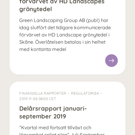
förvärvet av HD Landscapes
grönytedel
Green Landscaping Group AB (publ) har
idag slutfört det tidigare kommunicerade
förvärvet av HD Landscape grönytedel i
Skåne. Överlåtelsen betalas i sin helhet
med kontanta medel
FINANSIELLA RAPPORTER
REGULATORISK
2019-11-06 08:00 CET
Delårs­rapport januari-
september 2019
”Kvartal med fortsatt tillväxt och
lönsamhet enligt plan” Juli-September