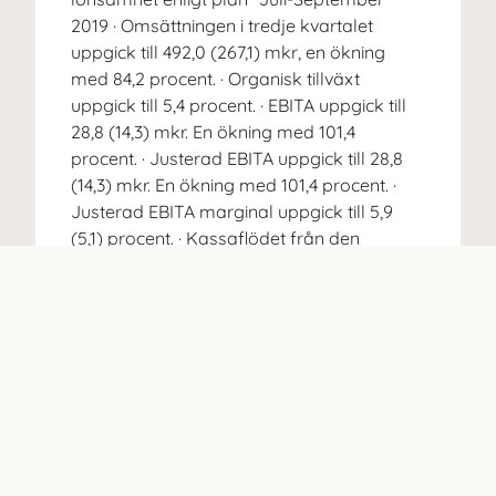
2019 · Omsättningen i tredje kvartalet
uppgick till 492,0 (267,1) mkr, en ökning
med 84,2 procent. · Organisk tillväxt
uppgick till 5,4 procent. · EBITA uppgick till
28,8 (14,3) mkr. En ökning med 101,4
procent. · Justerad EBITA uppgick till 28,8
(14,3) mkr. En ökning med 101,4 procent. ·
Justerad EBITA marginal uppgick till 5,9
(5,1) procent. · Kassaflödet från den
löpande verksamheten uppgick till 9,1
(-31,5) mkr. Kassaflödet från den löpande
verksamheten påverkades positivt med
12,7 mkr p.g.a. IFRS 16. · Resultat per aktie
uppgick till 0,46 (0,47) kronor. Resultat per
aktie efter utspädning uppgick till 0,45
(0,47) kronor. · Påverkan av IFRS 16 på
EBITA uppgick till –0,1 mkr och 0 i
nettokassaflöde. · Efter kvartalets utgång