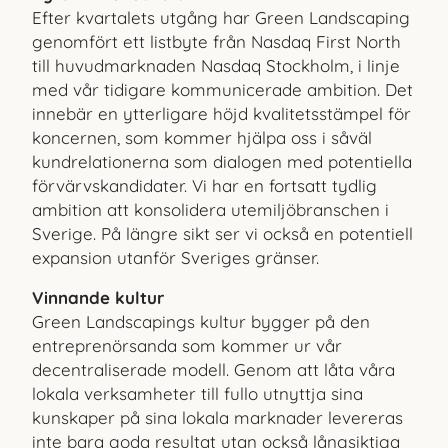
Efter kvartalets utgång har Green Landscaping
genomfört ett listbyte från Nasdaq First North
till huvudmarknaden Nasdaq Stockholm, i linje
med vår tidigare kommunicerade ambition. Det
innebär en ytterligare höjd kvalitetsstämpel för
koncernen, som kommer hjälpa oss i såväl
kundrelationerna som dialogen med potentiella
förvärvskandidater. Vi har en fortsatt tydlig
ambition att konsolidera utemiljöbranschen i
Sverige. På längre sikt ser vi också en potentiell
expansion utanför Sveriges gränser.
Vinnande kultur
Green Landscapings kultur bygger på den
entreprenörsanda
som kommer ur vår
decentraliserade modell. Genom att
låta våra
lokala verksamheter till fullo utnyttja sina
kunskaper
på sina lokala marknader levereras
inte bara goda resultat
utan också långsiktiga