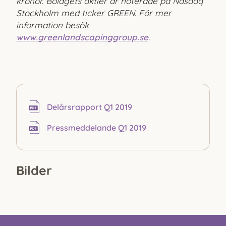
kronor. Bolagets aktier är noterade på Nasdaq
Stockholm med ticker GREEN. För mer
information besök
www.greenlandscapinggroup.se
.
Delårs­rapport Q1 2019
Pressmeddelande Q1 2019
Bilder