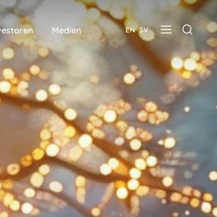
vestoren
Medien
EN
SV