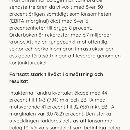
senaste tre åren då vi vuxit med över 30
procent årligen samtidigt som lönsamheten
(EBITA-marginal) ökat med över 6
procentenheter till dryga 8 pro
cent.
Orderboken är rekordstor med 6,7 miljarder
kronor. Att ha en tyngdpunkt mot offentlig
sektor och verka inom grön infrastruktur ger
oss goda förutsättningar att leverera genom en
konjunkturcy
kel.
Fortsatt stark tillväxt i omsättning och
resultat
Intäkterna i andra kvartalet ökade med 44
procent till 1 143 (794) mkr och EBITA med
motsvarande 41 procent till 92 (65) mkr. EBITA-
marginalen var 8,0 (8,2) procent. Den starka
utvecklingen förklaras dels av att lönsamma
bolag förvärvats samtidigt som befintliga bolag