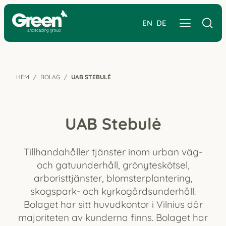
EN
DE
HEM
BOLAG
UAB STEBULĖ
UAB Stebulė
Tillhandahåller tjänster inom urban väg-
och gatuunderhåll, grönyteskötsel,
arboristtjänster, blomsterplantering,
skogspark- och kyrkogårdsunderhåll.
Bolaget har sitt huvudkontor i Vilnius där
majoriteten av kunderna finns. Bolaget har