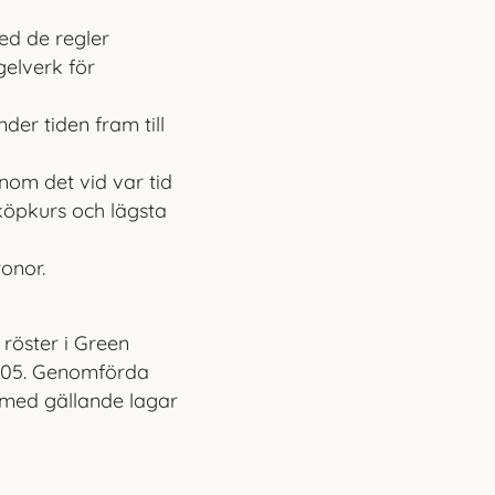
ed de regler
elverk för
er tiden fram till
inom det vid var tid
 köpkurs och lägsta
onor.
 röster i Green
 305. Genomförda
 med gällande lagar