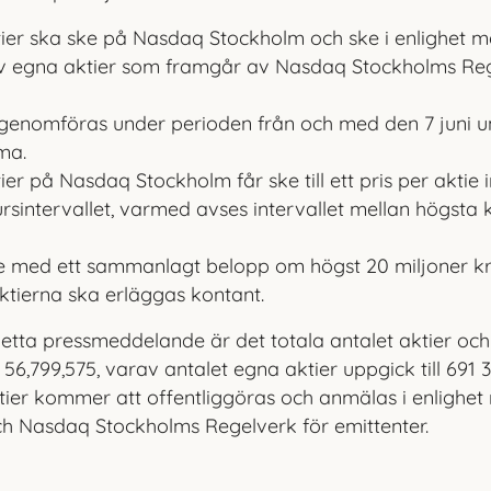
ier ska ske på Nasdaq Stockholm och ske i enlighet m
v egna aktier som framgår av Nasdaq Stockholms Reg
genomföras under perioden från och med den 7 juni und
ma.
er på Nasdaq Stockholm får ske till ett pris per aktie 
ursintervallet, varmed avses intervallet mellan högsta
e med ett sammanlagt belopp om högst 20 miljoner kr
aktierna ska erläggas kontant.
detta pressmeddelande är det totala antalet aktier och
6,799,575, varav antalet egna aktier uppgick till 691
ier kommer att offentliggöras och anmälas i enlighet
ch Nasdaq Stockholms Regelverk för emittenter.