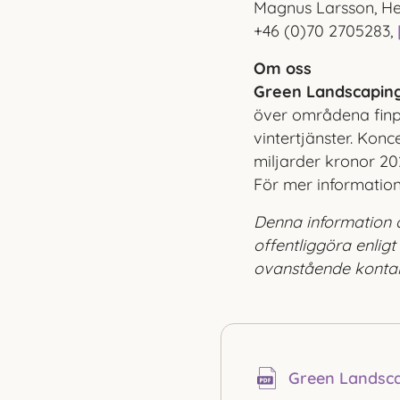
Magnus Larsson, He
+46 (0)70 2705283,
Om oss
Green Landscaping
över områdena finp
vintertjänster. Kon
miljarder kronor 2
För mer informatio
Denna information 
offentliggöra enlig
ovanstående kontakt
Green Landscap