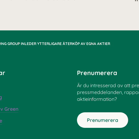
ING GROUP INLEDER YTTERLIGARE ÅTERKÖP AV EGNA AKTIER
ar
Prenumerera
Är du intresserad av att p
pressmeddelanden, rappor
g
aktieinformation?
 av Green
Prenumerera
e