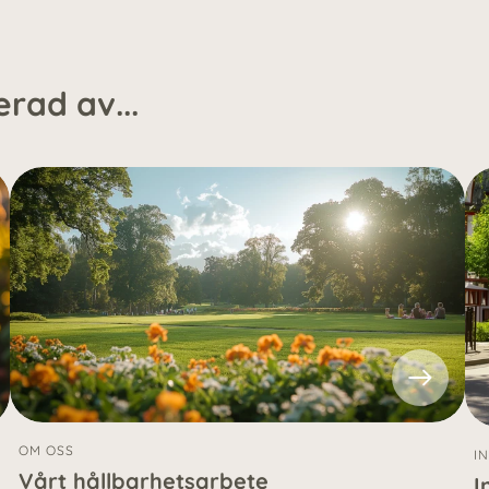
rad av...
OM OSS
I
Vårt hållbarhetsarbete
I