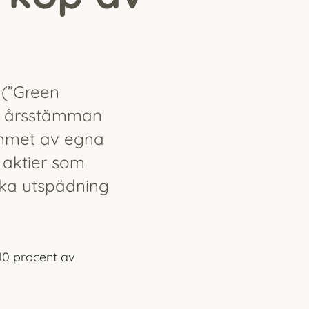
 (”Green
 års­stämman
ammet av egna
 aktier som
ika utspädning
10 procent av