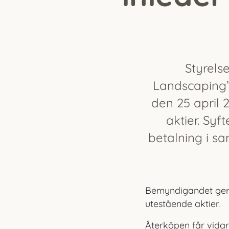
Styrels
Landscaping
den 25 april
aktier. Sy
betalning i s
Bemyndigandet ger 
utestående aktier.
Återköpen får vidare