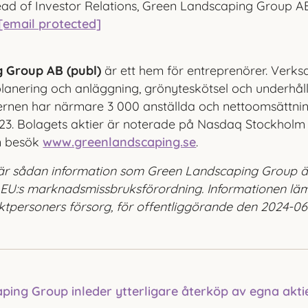
ad of Investor Relations, Green Landscaping Group A
[email protected]
 Group AB (publ)
är ett hem för entreprenörer. Verk
lanering och anläggning, grönyteskötsel och underhål
cernen har närmare 3 000 anställda och nettoomsättning
023. Bolagets aktier är noterade på Nasdaq Stockholm
n besök
www.greenlandscaping.se
.
är sådan information som Green Landscaping Group är 
t EU:s marknads­missbruksförordning. Informationen l
personers försorg, för offentliggörande den 2024-06-
ing Group inleder ytterligare återköp av egna akti