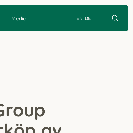
Media
EN
DE
Group
erköp av