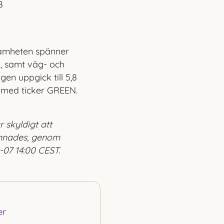
B
samheten spänner
l, samt väg- och
en uppgick till 5,8
 med ticker GREEN.
skyldigt att
ämnades, genom
07 14:00 CEST.
er