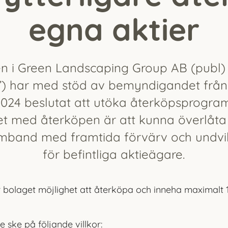
egna aktier
en i Green Landscaping Group AB (publ)
”) har med stöd av bemyndigandet från
 2024 beslutat att utöka återköpsprogr
ftet med återköpen är att kunna överlåta
amband med framtida förvärv och undv
för befintliga aktieägare.
bolaget möjlighet att återköpa och inneha maximalt 
 ske på följande villkor: