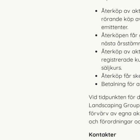
Återköp av akt
rörande köp a
emittenter.
Återköpen får 
nästa års­stäm
Återköp av akti
registrerade k
säljkurs.
Återköp får sk
Betalning för 
Vid tidpunkten för 
Landscaping Group 5
förvärv av egna akt
och förordningar o
Kontakter