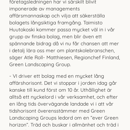
företagsledningen har vi särskilt blivit
imponerade av managements
affärsmannaskap och vilja att säkerställa
bolagets långsiktiga framgång. Taimisto
Huutokoski kommer passa mycket väl in i vår
grupp av finska bolag, men blir även ett
spännande bidrag då vi nu får chansen att mer
i detalj lära oss mer om plantskolebranschen,
säger Atle Roll- Matthiesen, Regionchef Finland,
Green Landscaping Group.
- VI driver ett bolag med en mycket lång
affärshorisont. Det vi stoppar i jorden idag går
kanske till kund först om 10 år. Uthållighet är
alltså ett nyckelord i vår verksamhet, och efter
en lång tids övervägande landade vi i att vår
tidshorisont överensstämmer med Green
Landscaping Groups ledord om en ”ever Green
horizon”. Träd och buskar i allmänhet och träd i