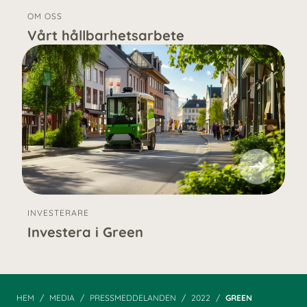
OM OSS
Vårt hållbarhetsarbete
INVESTERARE
Investera i Green
HEM
MEDIA
PRESSMEDDELANDEN
2022
GREEN