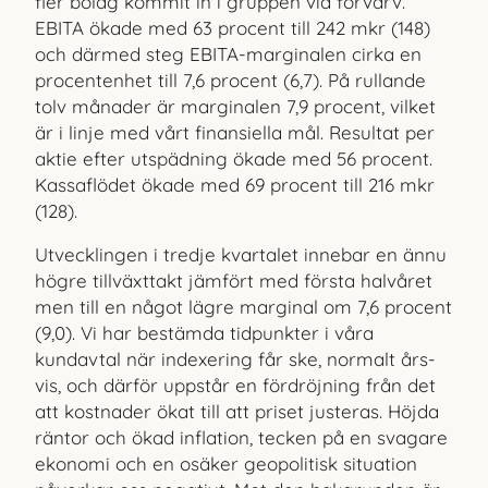
fler bolag kommit in i gruppen via förvärv.
EBITA ökade med 63 procent till 242 mkr (148)
och därmed steg EBITA-marginalen cirka en
procentenhet till 7,6 procent (6,7). På rullande
tolv månader är marginalen 7,9 procent, vilket
är i linje med vårt finansiella mål. Resultat per
aktie efter utspädning ökade med 56 procent.
Kassaflödet ökade med 69 procent till 216 mkr
(128).
Utvecklingen i tredje kvartalet innebar en ännu
högre tillväxttakt jämfört med första halvåret
men till en något lägre marginal om 7,6 procent
(9,0). Vi har bestämda tidpunkter i våra
kundavtal när indexering får ske, normalt års­
vis, och därför uppstår en fördröjning från det
att kostnader ökat till att priset justeras. Höjda
räntor och ökad inflation, tecken på en svagare
ekonomi och en osäker geopolitisk situation