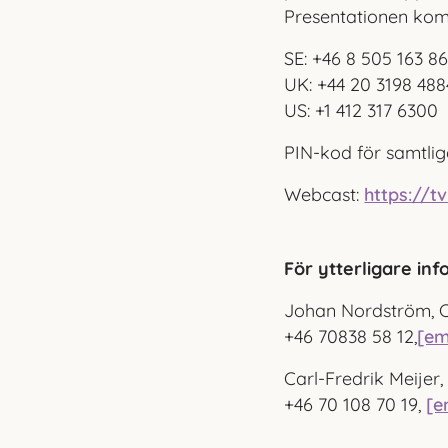
Presentationen kom
SE: +46 8 505 163 8
UK: +44 20 3198 488
US: +1 412 317 6300
PIN-kod för samtli
Webcast:
https://
För ytterligare inf
Johan Nordström, 
+46 70
838 58 12,
[em
Carl-Fredrik Meije
+46 70 108 70 19,
[e