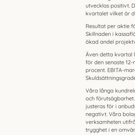
utvecklas positivt.
kvartalet vilket är d
Resultat per aktie f
Skillnaden i kassaf
ökad andel projekt
Även detta kvartal l
för den senaste 12-
procent. EBITA-marg
Skuldsättningsgrad
Våra långa kundrela
och förutsägbarhet.
jus
teras för i anbu
negativt. Våra bola
verksamheten utifr
trygghet i en omvär