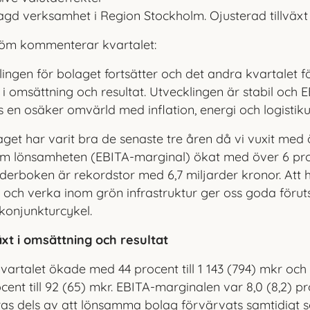
agd verksamhet i Region Stockholm. Ojusterad tillväxt u
öm kommenterar kvartalet:
lingen för bolaget fortsätter och det andra kvartalet f
e i omsättning och resultat. Utvecklingen är stabil och
s en osäker omvärld med inflation, energi och logistik
aget har varit bra de senaste tre åren då vi vuxit med
om lönsamheten (EBITA-marginal) ökat med över 6 proc
rderboken är rekordstor med 6,7 miljarder kronor. Att
r och verka inom grön infrastruktur ger oss goda förut
konjunkturcy
kel.
växt i omsättning och resultat
kvartalet ökade med 44 procent till 1 143 (794) mkr oc
ent till 92 (65) mkr. EBITA-marginalen var 8,0 (8,2) p
ras dels av att lönsamma bolag förvärvats samtidigt s