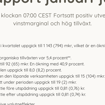
 klockan 07:00 CEST Fortsatt positiv utv
vinstmarginal och hög tillväxt.
i kvartalet uppgick till 1 143 (794) mkr, vilket är en ökn
rganiska tillväxten var 5,4 procent**.
ill 92 (65) mkr. En ökning med 40,9 procent.
n uppgick till 8,0 (8,2) procent.
ån den löpande verksamheten uppgick till 15 (104) mkr.
 under perioden uppgick till 19 (2) mkr.
ie före utspädning uppgick till 0,81 (0,76) kr.
ie efter utspädning uppgick till 0,81 (0,74) kr.
sive valutaeffekter