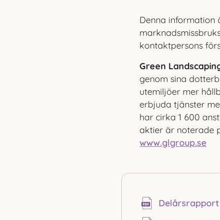
Denna information ä
marknads­missbruks
kontaktpersons förs
Green Landscaping
genom sina dotterb
utemiljöer mer håll
erbjuda tjänster me
har cirka 1
600 anst
aktier är noterade
www.glgroup.se
Delårs­rappor