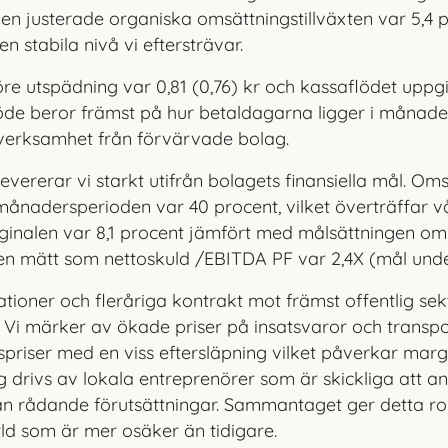
 Den justerade organiska om
sättningstillväxten var 5,4
en stabila nivå vi eftersträvar.
öre utspädning var 0,81 (0,76) kr och kas
saflödet uppgic
löde beror främst på hur betaldagarna ligger i månade
verksamhet från förvärvade bolag.
evererar vi starkt utifrån bolagets finansiella mål. Oms
månadersperioden var 40 procent, vilket överträffar v
inalen var 8,1 procent jämfört med målsättningen om 
en mätt som nettoskuld /EBITDA PF var 2,4X (mål unde
tioner och fleråriga kontrakt mot främst offentlig sekt
 Vi märker av ökade priser på insatsvaror och transpor
dspriser med en viss eftersläpning vilket påverkar mar
g drivs av lokala entrepre
nörer som är skickliga att a
ån rådande förutsättningar. Sammantaget ger detta ro
ld som är mer osäker än tidigare.