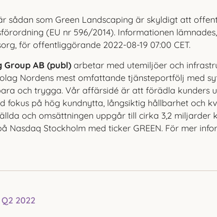
r sådan som Green Landscaping är skyldigt att offentl
förordning (EU nr 596/2014). Informationen lämnade
org, för offentliggörande
2022-08-19 07:00 CET
.
 Group AB (publ)
arbetar med utemiljöer och infrastr
olag Nordens mest omfattande tjänsteportfölj med syf
bara och trygga. Vår affärsidé är att förädla kunders 
d fokus på hög kundnytta, långsiktig hållbarhet och kv
ällda och omsättningen uppgår till cirka 3,2 miljarder 
 på Nasdaq Stockholm med ticker GREEN. För mer info
t Q2 2022