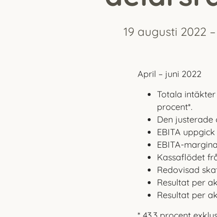
19 augusti 2022 –
April – juni 2022
Totala intäkter 
procent*.
Den justerade o
EBITA uppgick t
EBITA-marginale
Kassaflödet fr
Redovisad skatt
Resultat per akt
Resultat per akt
* 43,3 procent exklu