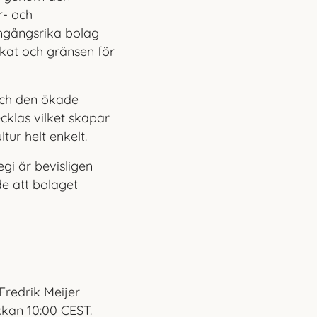
r- och
amgångsrika bolag
kat och gränsen för
 och den ökade
ecklas vilket skapar
ur helt enkelt.
egi är bevisligen
de att bolaget
redrik Meijer
ckan 10:00 CEST.