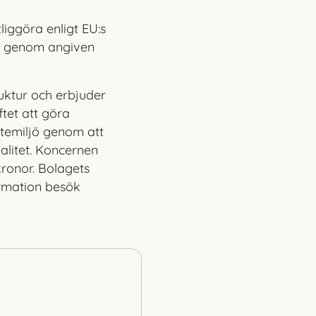
iggöra enligt EU:s
s, genom angiven
uktur och erbjuder
tet att göra
utemiljö genom att
alitet. Koncernen
kronor. Bolagets
rmation besök