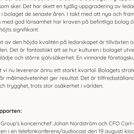
som sker. Det har skett en tydlig uppgradering av leda
i bolaget de senaste åren. I takt med att nya och fr
n med god lönsamhet har kraven på befintliga bolag ö
öjts signifikant.
tet av den höjda kvalitén på ledarskapet är tillväxten
. Det är fantastiskt att se hur kulturen i bolaget utv
ädje och större självsäkerhet. En vinnande företagskult
 vi nu levererar ännu ett starkt kvartal. Bo
lagets strat
r målmedvetenhet ger resultat. Det är tillfredsställan
och trygghet, trots stor osäkerhet i världen.
apporten:
Group’s koncernchef Johan Nordström och CFO Carl-F
en i en telefonkonferens/audiocast den 19 augusti klo