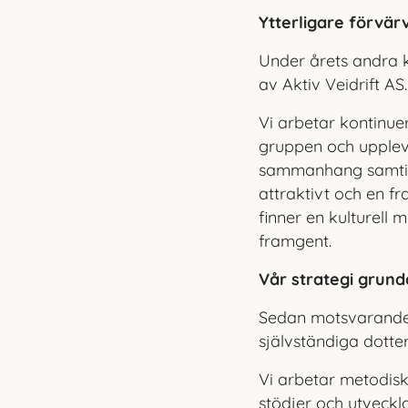
Ytterligare förvär
Under årets andra 
av Aktiv Veidrift AS
Vi arbetar kontinue
gruppen och upplever
sammanhang samtidi
attraktivt och en fr
finner en kulturell
framgent.
Vår strategi grund
Sedan motsvarande k
självständiga dotte
Vi arbetar metodisk
stödjer och utveckl