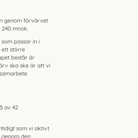
en genom förvärvet
a 240 mnok.
som passar in i
 ett större
pet består är
ärv ska ske är att vi
t samarbete
tå av 42
tidigt som vi aktivt
en genom den