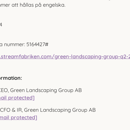
mer att hållas på engelska.
6
4
ga nummer: 5164427#
tv.streamfabriken.com/green-landscaping-group-q2-
ormation:
CEO, Green Landscaping Group AB
ail protected]
r, CFO & IR, Green Landscaping Group AB
mail protected]