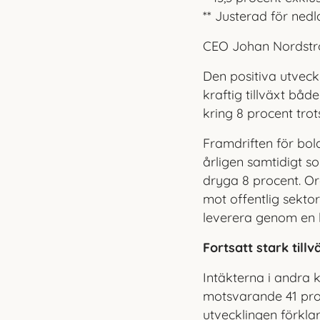
** Justerad för nedl
CEO Johan Nordstr
Den positiva utveck
kraftig tillväxt båd
kring 8 procent trot
Framdriften för bol
årligen samtidigt s
dryga 8 pro
cent. O
mot offentlig sekto
leverera genom en 
Fortsatt stark till
Intäkterna i andra 
motsvarande 41 proc
utvecklingen förkla