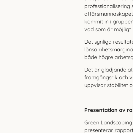
professionali
sering 
affärsmannaskapet 
kommit in i gruppe
vad som är möjligt h
Det synliga resulta
lönsamhetsmarginalen
både högre arbetsgl
Det är glädjande att
framgångsrik och vå
uppvisar stabilitet 
Presentation av r
Green Landscaping 
presenterar rapport