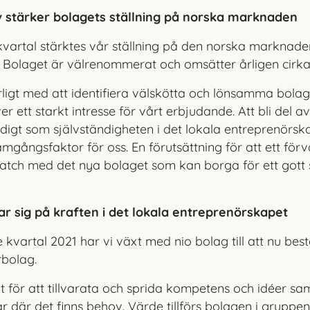
v stärker bolagets ställning på norska marknaden
kvartal stärktes vår ställning på den norska marknad
. Bolaget är välre
nommerat och omsätter årligen cirk
rligt med att identifiera välskötta och lönsam
ma bolag 
 ett starkt intresse för vårt erbjudande. Att bli del av
gt som självständigheten i det lokala entreprenörska
amgångsfaktor för oss. En förutsättning för att ett förv
 match med det nya bolaget som kan borga för ett got
ar sig på kraften i det lokala entreprenörskapet
vartal 2021 har vi växt med nio bolag till att nu bes
rbolag.
t för att tillvarata och sprida kompetens och idéer sam
ar där det finns behov. Värde tillförs bolagen i grupp