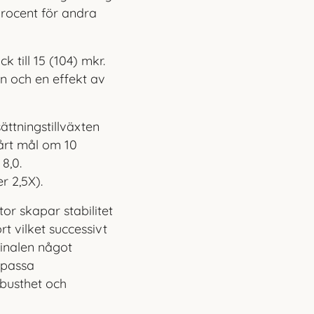
 procent för andra
k till 15 (104) mkr.
n och en effekt av
ättningstillväxten
årt mål om 10
8,0.
r 2,5X).
or skapar stabilitet
t vilket successivt
ginalen något
npassa
busthet och