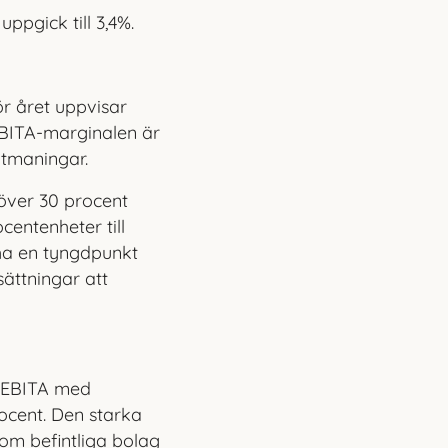
ppgick till 3,4%.
ör året uppvisar
 EBITA-marginalen är
utmaningar.
 över 30 procent
entenheter till
 ha en tyngdpunkt
sättningar att
h EBITA med
rocent. Den starka
om befintliga bolag