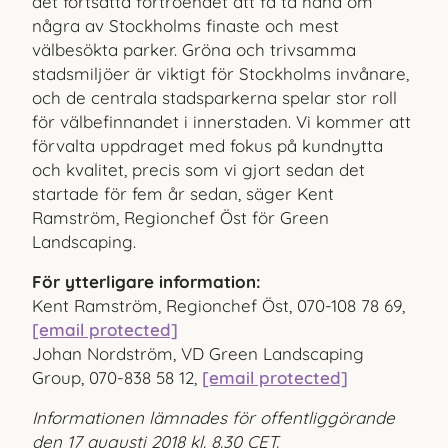
det fortsatta förtroendet att få ta hand om
några av Stockholms finaste och mest
välbesökta parker. Gröna och trivsamma
stadsmiljöer är viktigt för Stockholms invånare,
och de centrala stadsparkerna spelar stor roll
för välbefinnandet i innerstaden. Vi kommer att
förvalta uppdraget med fokus på kundnytta
och kvalitet, precis som vi gjort sedan det
startade för fem år sedan, säger Kent
Ramström, Regionchef Öst för Green
Landscaping.
För ytterligare information:
Kent Ramström, Regionchef Öst, 070-108 78 69,
[email protected]
Johan Nordström, VD Green Landscaping
Group, 070-838 58 12,
[email protected]
Informationen lämnades för offentliggörande
den 17 augusti 2018 kl. 8.30 CET.